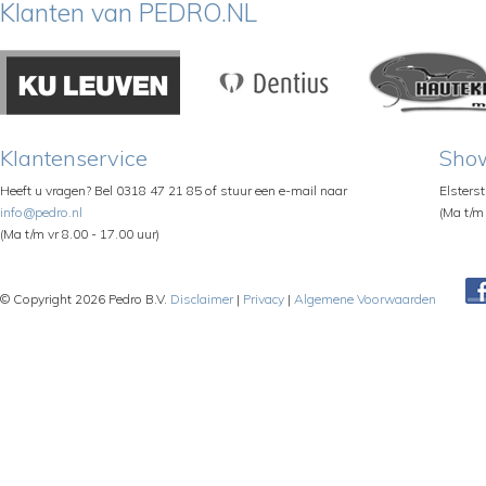
Klanten van PEDRO.NL
Klantenservice
Sho
Heeft u vragen? Bel 0318 47 21 85 of stuur een e-mail naar
Elsters
info@pedro.nl
(Ma t/m 
(Ma t/m vr 8.00 - 17.00 uur)
© Copyright 2026 Pedro B.V.
Disclaimer
|
Privacy
|
Algemene Voorwaarden
Pe