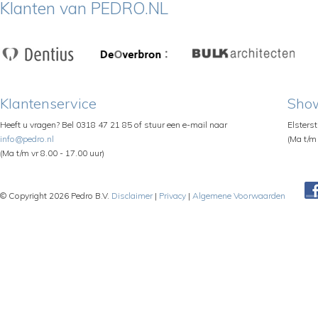
Klanten van PEDRO.NL
Klantenservice
Sho
Heeft u vragen? Bel 0318 47 21 85 of stuur een e-mail naar
Elsters
info@pedro.nl
(Ma t/m 
(Ma t/m vr 8.00 - 17.00 uur)
© Copyright 2026 Pedro B.V.
Disclaimer
|
Privacy
|
Algemene Voorwaarden
Pe