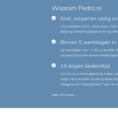
Waarom Pedro.nl
Snel, simpel en veilig o
Wij accepteren iDEAL, Bancontact, Sofort
Betaling achteraf (zakelijk) en Pin bij afh
Binnen 5 werkdagen in 
Op werkdagen voor 17.00 uur besteld, d
voorraad producten binnen enkele dagen 
14 dagen bedenktijd
Om als consument gebruik te maken van
volgt u de instructies op die bij de beste
meegestuurd. Zakelijke klant?
Lees de v
Meer informatie >