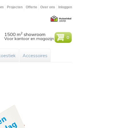
om
Projecten
Offerte
Over ons
Inloggen
2
1500 m
showroom
0
Voor kantoor en magazijn
oestiek
Accessoires