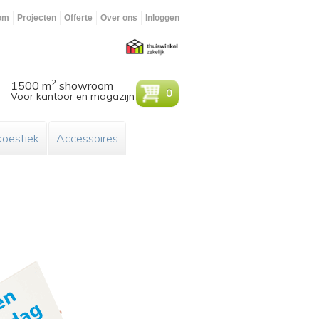
om
Projecten
Offerte
Over ons
Inloggen
2
1500 m
showroom
0
Voor kantoor en magazijn
oestiek
Accessoires