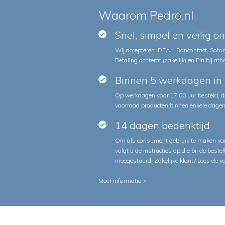
Waarom Pedro.nl
Snel, simpel en veilig o
Wij accepteren iDEAL, Bancontact, Sofort
Betaling achteraf (zakelijk) en Pin bij afh
Binnen 5 werkdagen in 
Op werkdagen voor 17.00 uur besteld, d
voorraad producten binnen enkele dagen 
14 dagen bedenktijd
Om als consument gebruik te maken van
volgt u de instructies op die bij de beste
meegestuurd. Zakelijke klant?
Lees de v
Meer informatie >