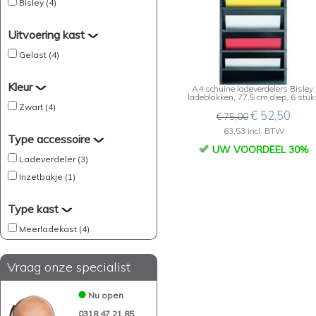
Bisley (4)
Uitvoering kast
Gelast (4)
Kleur
A4 schuine ladeverdelers Bisley,
ladeblokken, 77,5 cm diep, 6 stuk
Zwart (4)
€ 52,50
€ 75,00
63,53 incl. BTW
Type accessoire
UW VOORDEEL 30%
Ladeverdeler (3)
Inzetbakje (1)
Type kast
Meerladekast (4)
Vraag onze specialist
Nu open
0318 47 21 85