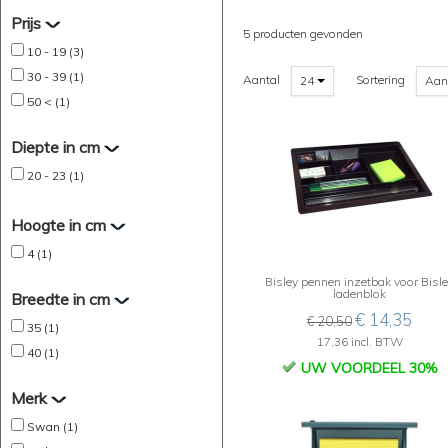
Prijs
5 producten gevonden
10 - 19 (3)
30 - 39 (1)
Aantal
Sortering
24
Aan
50 < (1)
Diepte in cm
20 - 23 (1)
Hoogte in cm
4 (1)
Bisley pennen inzetbak voor Bisl
ladenblok
Breedte in cm
€ 14,35
€ 20,50
35 (1)
17,36 incl. BTW
40 (1)
UW VOORDEEL 30%
Merk
Swan (1)