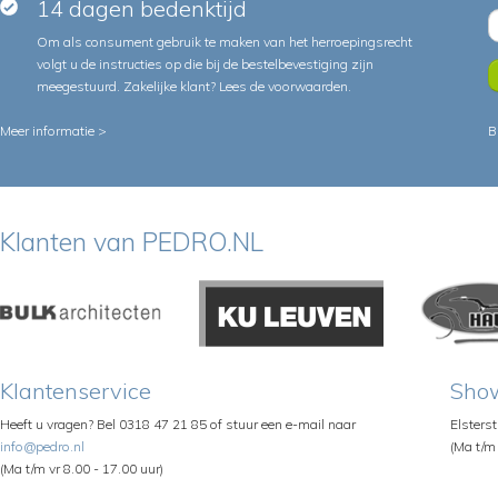
14 dagen bedenktijd
Om als consument gebruik te maken van het herroepingsrecht
volgt u de instructies op die bij de bestelbevestiging zijn
meegestuurd. Zakelijke klant?
Lees de voorwaarden
.
Meer informatie >
B
Klanten van PEDRO.NL
Klantenservice
Sho
Heeft u vragen? Bel 0318 47 21 85 of stuur een e-mail naar
Elsters
info@pedro.nl
(Ma t/m 
(Ma t/m vr 8.00 - 17.00 uur)