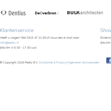
Klantenservice
Sho
Heeft u vragen? Bel 0318 47 21 85 of stuur een e-mail naar
Elsters
info@pedro.nl
(Ma t/m 
(Ma t/m vr 8.00 - 17.00 uur)
© Copyright 2026 Pedro B.V.
Disclaimer
|
Privacy
|
Algemene Voorwaarden
Pe