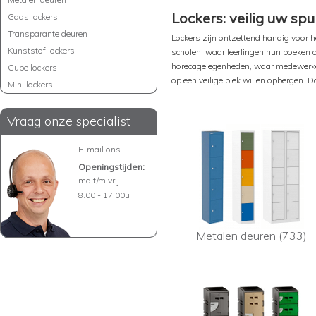
Lockers: veilig uw sp
Gaas lockers
Transparante deuren
Lockers zijn ontzettend handig voor 
Kunststof lockers
scholen, waar leerlingen hun boeken 
horecagelegenheden, waar medewerker
Cube lockers
op een veilige plek willen opbergen. D
Mini lockers
Vraag onze specialist
E-mail ons
Openingstijden:
ma t/m vrij
8.00 - 17.00u
Metalen deuren (733)