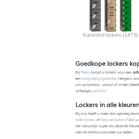
Kunststof lockers (1475)
Goedkope lockers ko
Bij
Pedro
koopt u lockers voor een
sch
een
laagsteprijsgarantie
. Nergens and
om op kantoor, school of in een kle
volledige
overzicht
.
Lockers in alle kleure
Bij ons heeft u meer dan genoeg keuz
rode lockers
of
blauwe lockers
? Als u 
het natuurlijk super als deze de kleu
zien en enthousiasmeer uw leden.