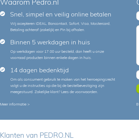
Waarom Pedro.nl
Snel, simpel en veilig online betalen
Wij accepteren iDEAL, Bancontact, Sofort, Visa, Mastercard,
Betaling achteraf (zakelijk) en Pin bij afhalen.
Binnen 5 werkdagen in huis
Op werkdagen voor 17.00 uur besteld, dan heeft u onze
voorraad producten binnen enkele dagen in huis.
14 dagen bedenktijd
Om als consument gebruik te maken van het herroepingsrecht
volgt u de instructies op die bij de bestelbevestiging zijn
meegestuurd. Zakelijke klant?
Lees de voorwaarden
.
Meer informatie >
B
Klanten van PEDRO.NL