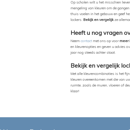
Op scholen wilt u het misschien lieve
mengeling van kleuren om de gangen en
thuis voelen in het gebouw en geef hen
lockers.
Bekijk en vergelijk
ze allemaa
Heeft u nog vragen ov
Neem
contact
met ons op voor
meer 
en kleurenopties en geven u advies ov
jaar nog steeds achter staat.
Bekijk en vergelijk l
Met alle kleurencombinaties is het fijn
kleuren overeenkomen met die van uw
ruimte, zoals de muren, vloeren of d
klaar!