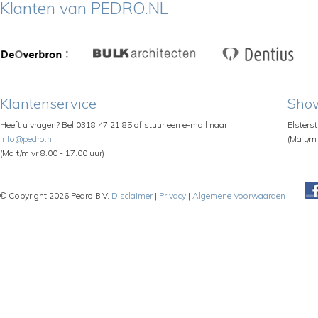
Klanten van PEDRO.NL
Klantenservice
Sho
Heeft u vragen? Bel 0318 47 21 85 of stuur een e-mail naar
Elsters
info@pedro.nl
(Ma t/m 
(Ma t/m vr 8.00 - 17.00 uur)
© Copyright 2026 Pedro B.V.
Disclaimer
|
Privacy
|
Algemene Voorwaarden
Pe