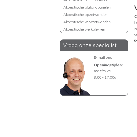
Akoestische plafondpanelen
Akoestische opzetwanden
O
Akoestische voorzetwanden
h
z
Akoestische werkplekken
v
f
Vraag onze specialist
E-mail ons
Openingstijden:
ma t/m vrij
8.00 - 17.00u