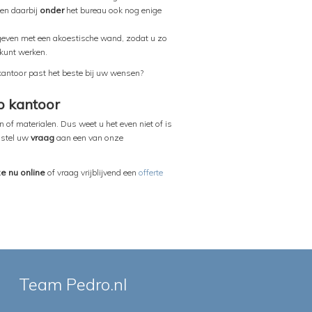
en daarbij
onder
het bureau ook nog enige
geven met een akoestische wand, zodat u zo
kunt werken.
 kantoor past het beste bij uw wensen?
op kantoor
 of materialen. Dus weet u het even niet of is
 stel uw
vraag
aan een van onze
ze nu online
of vraag vrijblijvend een
offerte
Team Pedro.nl