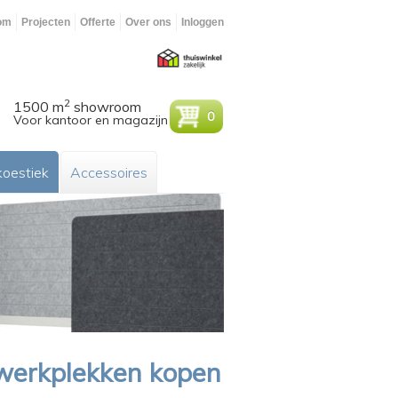
om
Projecten
Offerte
Over ons
Inloggen
2
1500 m
showroom
0
Voor kantoor en magazijn
oestiek
Accessoires
werkplekken kopen