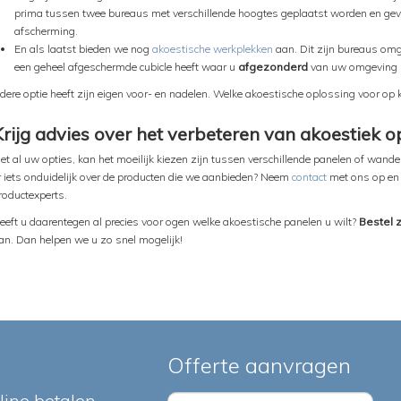
prima tussen twee bureaus met verschillende hoogtes geplaatst worden en gev
afscherming.
En als laatst bieden we nog
akoestische werkplekken
aan. Dit zijn bureaus om
een geheel afgeschermde cubicle heeft waar u
afgezonderd
van uw omgeving 
edere optie heeft zijn eigen voor- en nadelen. Welke akoestische oplossing voor op
Krijg advies over het verbeteren van akoestiek 
et al uw opties, kan het moeilijk kiezen zijn tussen verschillende panelen of wanden
r iets onduidelijk over de producten die we aanbieden? Neem
contact
met ons op en
roductexperts.
eeft u daarentegen al precies voor ogen welke akoestische panelen u wilt?
Bestel 
an. Dan helpen we u zo snel mogelijk!
Offerte aanvragen
nline betalen