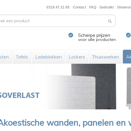
0318 47 21 85
Contact
FAQ
Gebruikt
Showro
Scherpe prijzen
voor alle producten
sten
Tafels
Ladeblokken
Lockers
Thuiswerken
Ak
Akoestische wanden, panelen en 