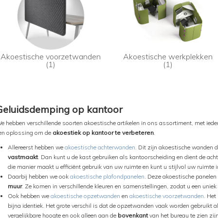
Akoestische voorzetwanden
Akoestische werkplekken
(1)
(1)
Geluidsdemping op kantoor
e hebben verschillende soorten akoestische artikelen in ons assortiment, met ieder 
en oplossing om de
akoestiek op kantoor te verbeteren
.
Allereerst hebben we
akoestische achterwanden
. Dit zijn akoestische wanden 
vastmaakt
. Dan kunt u de kast gebruiken als kantoorscheiding en dient de ach
die manier maakt u efficiënt gebruik van uw ruimte en kunt u stijlvol uw ruimte
Daarbij hebben we ook
akoestische plafondpanelen
. Deze akoestische panelen
muur
. Ze komen in verschillende kleuren en samenstellingen, zodat u een uniek
Ook hebben we
akoestische opzetwanden
en
akoestische voorzetwanden
. Het
bijna identiek. Het grote verschil is dat de opzetwanden vaak worden gebruikt 
vergelijkbare hoogte en ook alleen aan de
bovenkant
van het bureau te zien z