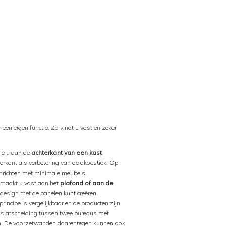
een eigen functie. Zo vindt u vast en zeker
die u aan de
achterkant van een kast
terkant als verbetering van de akoestiek. Op
 inrichten met minimale meubels.
 maakt u vast aan het
plafond of aan de
 design met de panelen kunt creëren.
 principe is vergelijkbaar en de producten zijn
als afscheiding tussen twee bureaus met
ijn. De voorzetwanden daarentegen kunnen ook