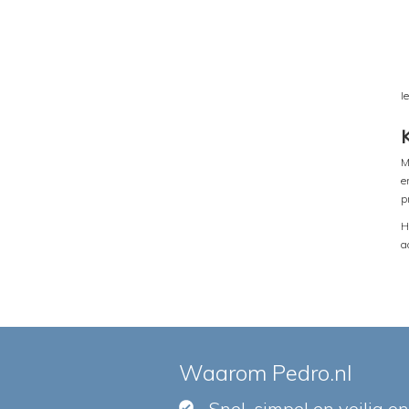
I
M
e
p
H
a
Waarom Pedro.nl
Snel, simpel en veilig o