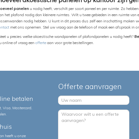
oeveel panelen
u nodig heeft, verschilt per soort paneel en per ruimte. Zo hebb
an het plafond nodig dan kleinere ruimtes. Wilt u twee gebieden in een ruimte van e
ussenwanden nodig hebben. U kunt in dit proces dus zelf een inschatting maken wat 
ontact
met ons opnemen. Stel uw vraag aan de telefoon of maak een afspraak in 
eet u precies welke akoestische wandpanelen of plafondpanelen u nodig heeft?
Be
u online of vraag een
offerte
aan voor grote bestellingen.
Offerte aanvragen
nline betalen
, Visa, Mastercard,
alen.
huis
an heeft u onze