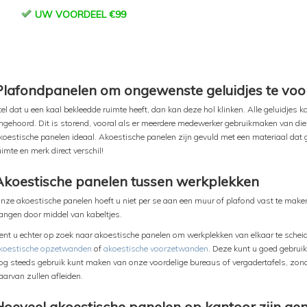
UW VOORDEEL €99
Plafondpanelen om ongewenste geluidjes te vo
tel dat u een kaal bekleedde ruimte heeft, dan kan deze hol klinken. Alle geluidjes k
ngehoord. Dit is storend, vooral als er meerdere medewerker gebruikmaken van die
koestische panelen ideaal. Akoestische panelen zijn gevuld met een materiaal dat 
uimte en merk direct verschil!
Akoestische panelen tussen werkplekken
nze akoestische panelen hoeft u niet per se aan een muur of plafond vast te maken.
angen door middel van kabeltjes.
ent u echter op zoek naar akoestische panelen om werkplekken van elkaar te scheid
koestische opzetwanden
of
akoestische voorzetwanden
. Deze kunt u goed gebrui
og steeds gebruik kunt maken van onze voordelige bureaus of vergadertafels, zon
aarvan zullen afleiden.
Hoeveel akoestische panelen op kantoor zijn ge