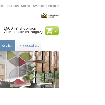
om
Projecten
Offerte
Over ons
Inloggen
2
1500 m
showroom
0
Voor kantoor en magazijn
oestiek
Accessoires