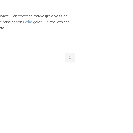
rsoneel. Een goede en makkelijke oplossing
lle panelen van
Pedro
geven u niet alleen een
mte.
1