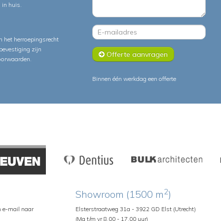
in huis.
 het herroepingsrecht
lbevestiging zijn
Offerte aanvragen
oorwaarden
.
Binnen één werkdag een offerte
2
Showroom (1500 m
)
n e-mail naar
Elsterstraatweg 31a - 3922 GD Elst (Utrecht)
(Ma t/m vr 8.00 - 17.00 uur)