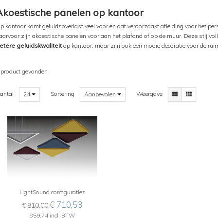
Akoestische panelen op kantoor
p kantoor komt geluidsoverlast veel voor en dat veroorzaakt afleiding voor het pe
aarvoor zijn akoestische panelen voor aan het plafond of op de muur. Deze stijlvo
etere geluidskwaliteit
op kantoor, maar zijn ook een mooie decoratie voor de rui
 product gevonden
antal
Sortering
Weergave
24
Aanbevolen
LightSound configuraties
€ 710,53
€ 810,00
859,74 incl. BTW