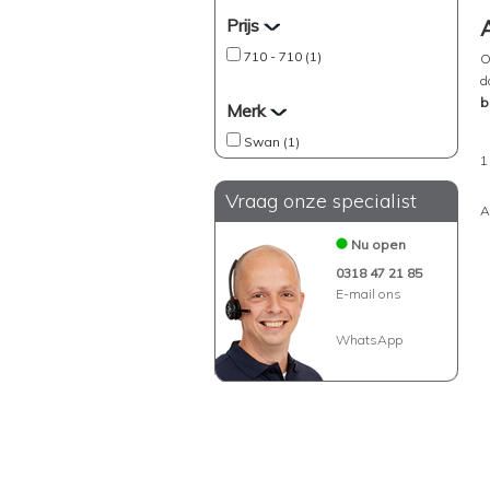
Prijs
710 - 710 (1)
O
d
b
Merk
Swan (1)
1
Vraag onze specialist
A
Nu open
0318 47 21 85
E-mail ons
WhatsApp