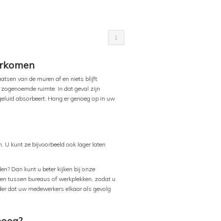
1
orkomen
aatsen van de muren af en niets blijft
 zogenoemde ruimte. In dat geval zijn
geluid absorbeert. Hang er genoeg op in uw
 U kunt ze bijvoorbeeld ook lager laten
en? Dan kunt u beter kijken bij onze
ken tussen bureaus of werkplekken, zodat u
der dat uw medewerkers elkaar als gevolg
noeg?