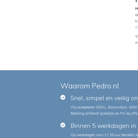
H
a
t
c
W
n
Waarom Pedro.nl
Snel, simpel en veilig o
Wij accepteren iDEAL, Bancontact, Sofort
Betaling achteraf (zakelijk) en Pin bij afh
Binnen 5 werkdagen in 
Op werkdagen voor 17.00 uur besteld, d