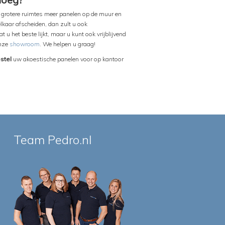
en grotere ruimtes meer panelen op de muur en
lkaar afscheiden, dan zult u ook
u het beste lijkt, maar u kunt ook vrijblijvend
onze
showroom
. We helpen u graag!
stel
uw akoestische panelen voor op kantoor
Team Pedro.nl