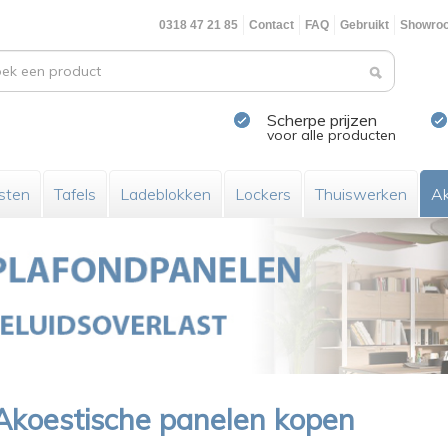
0318 47 21 85
Contact
FAQ
Gebruikt
Showro
Scherpe prijzen
voor alle producten
sten
Tafels
Ladeblokken
Lockers
Thuiswerken
Ak
Akoestische panelen kopen