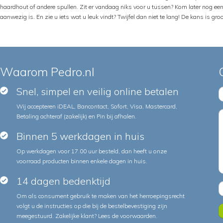
haardhout of andere spullen. Zit er vandaag niks voor u tussen? Kom later nog e
aanwezig is. En zie u iets wat u leuk vindt? Twijfel dan niet te lang! De kans is gr
Waarom Pedro.nl
Snel, simpel en veilig online betalen
Wij accepteren iDEAL, Bancontact, Sofort, Visa, Mastercard,
Betaling achteraf (zakelijk) en Pin bij afhalen.
Binnen 5 werkdagen in huis
Op werkdagen voor 17.00 uur besteld, dan heeft u onze
voorraad producten binnen enkele dagen in huis.
14 dagen bedenktijd
Om als consument gebruik te maken van het herroepingsrecht
volgt u de instructies op die bij de bestelbevestiging zijn
meegestuurd. Zakelijke klant?
Lees de voorwaarden
.