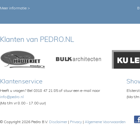
Meer informatie >
B
Klanten van PEDRO.NL
Klantenservice
Sho
Heeft u vragen? Bel 0318 47 21 85 of stuur een e-mail naar
Elsters
info@pedro.nl
(Ma t/m 
(Ma t/m vr 8.00 - 17.00 uur)
© Copyright 2026 Pedro B.V.
Disclaimer
|
Privacy
|
Algemene Voorwaarden
Pe