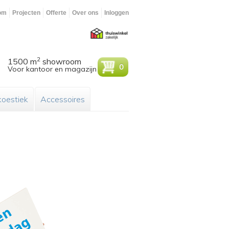
om
Projecten
Offerte
Over ons
Inloggen
2
1500 m
showroom
0
Voor kantoor en magazijn
oestiek
Accessoires