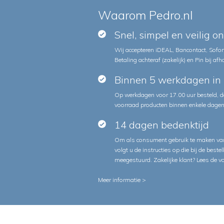
Waarom Pedro.nl
Snel, simpel en veilig o
Wij accepteren iDEAL, Bancontact, Sofort
Betaling achteraf (zakelijk) en Pin bij afh
Binnen 5 werkdagen in 
Op werkdagen voor 17.00 uur besteld, d
voorraad producten binnen enkele dagen 
14 dagen bedenktijd
Om als consument gebruik te maken van
volgt u de instructies op die bij de beste
meegestuurd. Zakelijke klant?
Lees de v
Meer informatie >