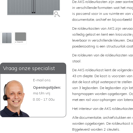
De AKS roldeurkasten zijn zeer aantrek
in verschillende formaten wat het moge
is passend voor in uw ruimte en van
documentatie, archief en bijvoorbeeld
De roldeurkasten van AKS zijn vervaar
volledig gelast en kent een krasvaste
leverbaar in verschillende kleuren. De
poedercoating is een structuurlak coat
De roldeuren van de roldeurkasten van
staal.
Vraag onze specialist
De AKS roldeurkast kent de volgende
43 cm diepte. De kast is voorzien van
E-mail ons
dat de kast altijd waterpast te stellen
Openingstijden:
van 3 legborden. De legborden zijn l
ma t/m vrij
hangmappen worden opgeborgen. Ook h
8.00 - 17.00u
met een rail voor ophangen van late
Het interieur van de AKS roldeurkaste
Alle documentatie, archiefstukken en 
worden opgeborgen. De roldeurkast is 
Bijgeleverd worden 2 sleutels.