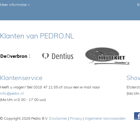
Meer informatie >
B
Klanten van PEDRO.NL
Klantenservice
Sho
Heeft u vragen? Bel 0318 47 21 85 of stuur een e-mail naar
Elsters
info@pedro.nl
(Ma t/m 
(Ma t/m vr 8.00 - 17.00 uur)
© Copyright 2026 Pedro B.V.
Disclaimer
|
Privacy
|
Algemene Voorwaarden
Pe