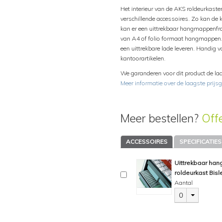
Het interieur van de AKS roldeurkast
verschillende accessoires. Zo kan de 
kan er een uittrekbaar hangmappenfr
van A4 of folio formaat hangmappen.
een uittrekbare lade leveren. Handig v
kantoorartikelen.
We garanderen voor dit product de laa
Meer informatie over de laagste prijsg
Meer bestellen?
Off
ACCESSOIRES
SPECIFICATIES
Uittrekbaar ha
roldeurkast Bisl
Aantal
0