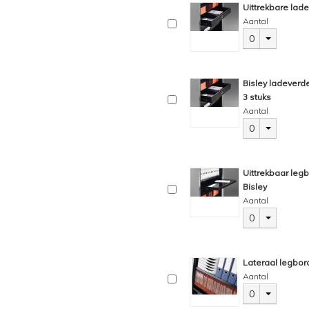
Uittrekbare lade
Aantal
0
Bisley ladeverde
3 stuks
Aantal
0
Uittrekbaar leg
Bisley
Aantal
0
Lateraal legbor
Aantal
0