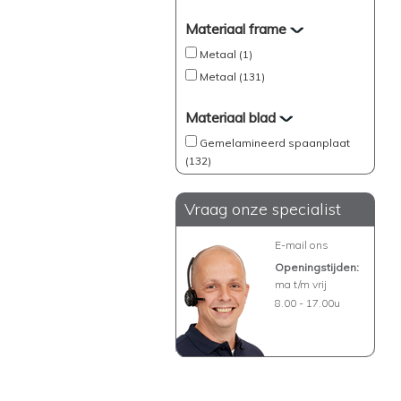
Materiaal frame
Metaal (1)
Metaal (131)
Materiaal blad
Gemelamineerd spaanplaat
(132)
Vraag onze specialist
E-mail ons
Openingstijden:
ma t/m vrij
8.00 - 17.00u