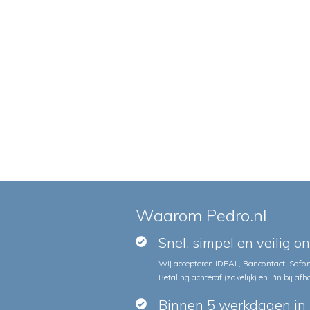
Waarom Pedro.nl
Snel, simpel en veilig o
Wij accepteren iDEAL, Bancontact, Sofort
Betaling achteraf (zakelijk) en Pin bij afh
Binnen 5 werkdagen in 