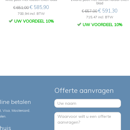
blad
€ 585,90
€ 651,00
€ 591,30
€ 657,00
708,94 incl. BTW
715,47 incl. BTW
UW VOORDEEL 10%
UW VOORDEEL 10%
Offerte aanvragen
nline betalen
, Visa, Mastercard,
alen.
huis