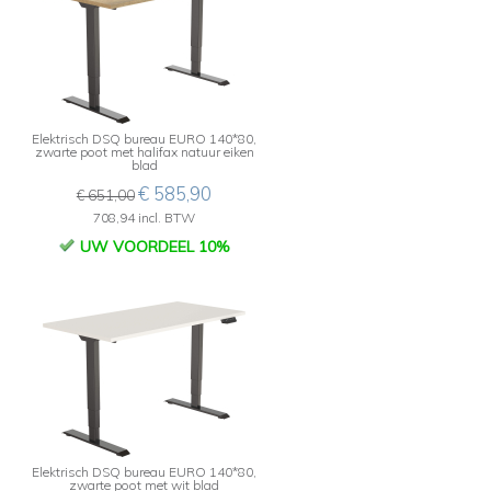
Elektrisch DSQ bureau EURO 140*80,
zwarte poot met halifax natuur eiken
blad
€ 585,90
€ 651,00
708,94 incl. BTW
UW VOORDEEL 10%
Elektrisch DSQ bureau EURO 140*80,
zwarte poot met wit blad