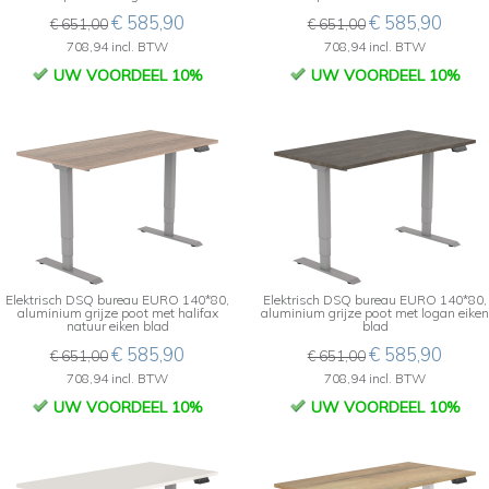
€ 585,90
€ 585,90
€ 651,00
€ 651,00
708,94 incl. BTW
708,94 incl. BTW
UW VOORDEEL 10%
UW VOORDEEL 10%
Elektrisch DSQ bureau EURO 140*80,
Elektrisch DSQ bureau EURO 140*80,
aluminium grijze poot met halifax
aluminium grijze poot met logan eiken
natuur eiken blad
blad
€ 585,90
€ 585,90
€ 651,00
€ 651,00
708,94 incl. BTW
708,94 incl. BTW
UW VOORDEEL 10%
UW VOORDEEL 10%