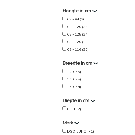
Hoogte in cm
62 - 84 (36)
60 - 125 (22)
62 - 125 (37)
65 - 125 (1)
68 - 116 (36)
Breedte in cm
120 (43)
140 (45)
160 (44)
Diepte in cm
80 (132)
Merk
DSQ EURO (71)