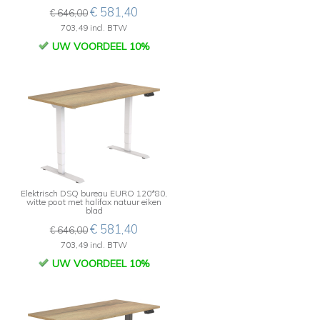
€ 581,40
€ 646,00
703,49 incl. BTW
UW VOORDEEL 10%
Elektrisch DSQ bureau EURO 120*80,
witte poot met halifax natuur eiken
blad
€ 581,40
€ 646,00
703,49 incl. BTW
UW VOORDEEL 10%