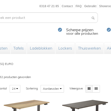
0318 47 21 85
Contact
FAQ
Gebruikt
Showro
Scherpe prijzen
voor alle producten
sten
Tafels
Ladeblokken
Lockers
Thuiswerken
Ak
SQ EURO
32 producten gevonden
antal
Sortering
Weergave
24
Aanbevolen