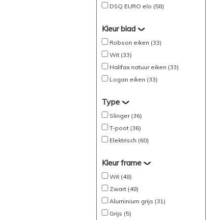
DSQ EURO elo (58)
Kleur blad
Robson eiken (33)
Wit (33)
Halifax natuur eiken (33)
Logan eiken (33)
Type
Slinger (36)
T-poot (36)
Elektrisch (60)
Kleur frame
Wit (48)
Zwart (48)
Aluminium grijs (31)
Grijs (5)