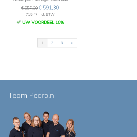
€ 591,30
€ 657,00
715,47 incl. BTW
UW VOORDEEL 10%
1
2
3
>
Team Pedro.nl