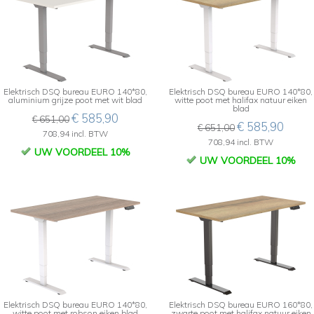
Elektrisch DSQ bureau EURO 140*80,
Elektrisch DSQ bureau EURO 140*80,
aluminium grijze poot met wit blad
witte poot met halifax natuur eiken
blad
€ 585,90
€ 651,00
€ 585,90
€ 651,00
708,94 incl. BTW
708,94 incl. BTW
UW VOORDEEL 10%
UW VOORDEEL 10%
Elektrisch DSQ bureau EURO 140*80,
Elektrisch DSQ bureau EURO 160*80,
witte poot met robson eiken blad
zwarte poot met halifax natuur eiken