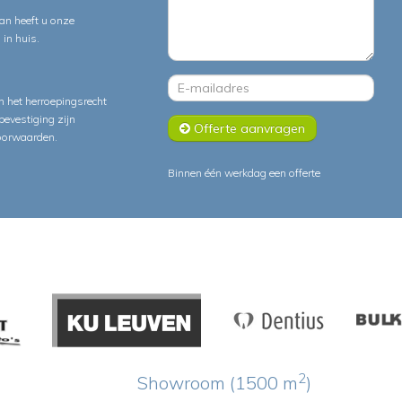
an heeft u onze
in huis.
 het herroepingsrecht
lbevestiging zijn
Offerte aanvragen
oorwaarden
.
Binnen één werkdag een offerte
2
Showroom (1500 m
)