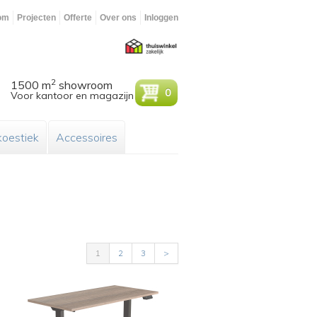
om
Projecten
Offerte
Over ons
Inloggen
2
1500 m
showroom
0
Voor kantoor en magazijn
oestiek
Accessoires
1
2
3
>