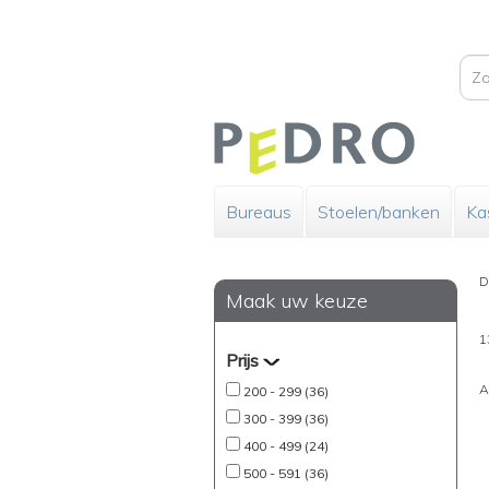
Bureaus
Stoelen/banken
Ka
D
Maak uw keuze
1
Prijs
A
200 - 299 (36)
300 - 399 (36)
400 - 499 (24)
500 - 591 (36)