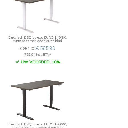
Elektrisch DSQ bureau EURO 140*80,
witte poot met logan eiken blad
€ 585,90
€ 651,00
708,94 incl. BTW
UW VOORDEEL 10%
Elektrisch DSQ bureau EURO 160*80,
zwarte poot met logan eiken blad