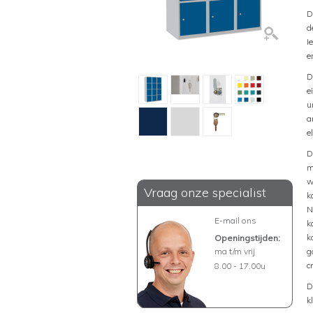
D
d
I
e
D
e
u
a
e
D
m
w
Vraag onze specialist
k
N
E-mail ons
k
k
Openingstijden:
ma t/m vrij
g
c
8.00 - 17.00u
D
k