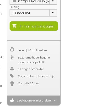
Lichtgrijs Ral 7035 (6-8 weken)
r
Sluiting
Cilinderslot
nd
Levertijd 6 tot 8 weken
n
st
Bezorgmethode: begane
grond, via trap of lift
.
14 dagen bedenktijd
Gegarandeerd de beste prijs
Garantie 10 jaar
30
Deel dit artikel met anderen
er