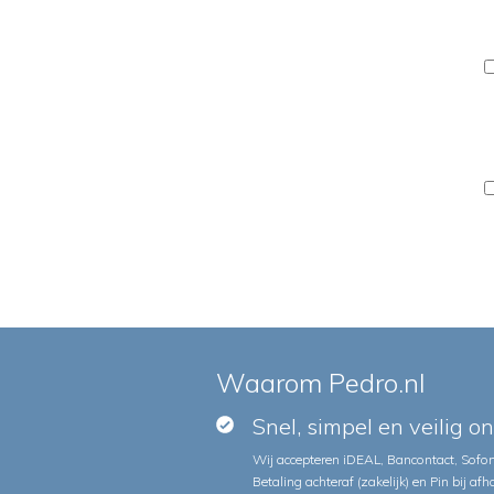
Waarom Pedro.nl
Snel, simpel en veilig o
Wij accepteren iDEAL, Bancontact, Sofort
Betaling achteraf (zakelijk) en Pin bij afh