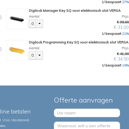
U bespaart
27%
Digilock Manager Key SQ voor elektronisch slot VERSA
Aantal
Prijs
€ 39,00
0
€ 31,00
U bespaart
21%
Digilock Programming Key SQ voor elektronisch slot VERSA
Aantal
Prijs
€ 41,00
0
€ 34,50
U bespaart
16%
Offerte aanvragen
nline betalen
, Visa, Mastercard,
alen.