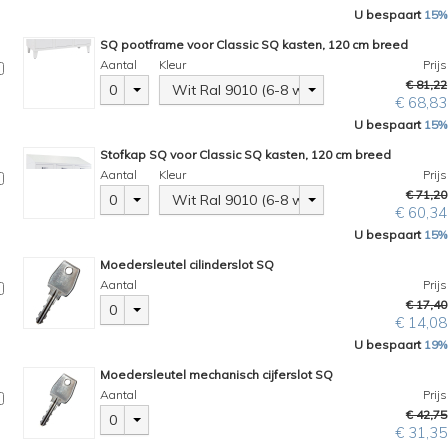
U bespaart
15%
SQ pootframe voor Classic SQ kasten, 120 cm breed
Aantal
Kleur
Prijs
€ 81,22
0
Wit Ral 9010 (6-8 weken)
€ 68,83
U bespaart
15%
Stofkap SQ voor Classic SQ kasten, 120 cm breed
Aantal
Kleur
Prijs
€ 71,20
0
Wit Ral 9010 (6-8 weken)
€ 60,34
U bespaart
15%
Moedersleutel cilinderslot SQ
Aantal
Prijs
€ 17,40
0
€ 14,08
U bespaart
19%
Moedersleutel mechanisch cijferslot SQ
Aantal
Prijs
€ 42,75
0
€ 31,35