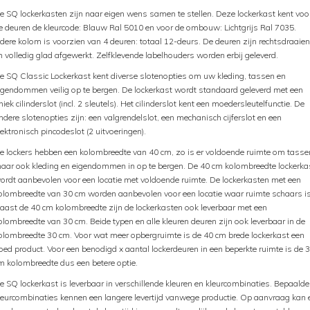
e SQ lockerkasten zijn naar eigen wens samen te stellen. Deze lockerkast kent voo
e deuren de kleurcode: Blauw Ral 5010 en voor de ombouw: Lichtgrijs Ral 7035.
edere kolom is voorzien van 4 deuren: totaal 12-deurs. De deuren zijn rechtsdraaie
n volledig glad afgewerkt. Zelfklevende labelhouders worden erbij geleverd.
e SQ Classic Lockerkast kent diverse slotenopties om uw kleding, tassen en
igendommen veilig op te bergen. De lockerkast wordt standaard geleverd met een
niek cilinderslot (incl. 2 sleutels). Het cilinderslot kent een moedersleutelfunctie. De
ndere slotenopties zijn: een valgrendelslot, een mechanisch cijferslot en een
lektronisch pincodeslot (2 uitvoeringen).
e lockers hebben een kolombreedte van 40 cm, zo is er voldoende ruimte om tasse
aar ook kleding en eigendommen in op te bergen. De 40 cm kolombreedte lockerka
ordt aanbevolen voor een locatie met voldoende ruimte. De lockerkasten met een
olombreedte van 30 cm worden aanbevolen voor een locatie waar ruimte schaars is
aast de 40 cm kolombreedte zijn de lockerkasten ook leverbaar met een
olombreedte van 30 cm. Beide typen en alle kleuren deuren zijn ook leverbaar in de
olombreedte 30 cm. Voor wat meer opbergruimte is de 40 cm brede lockerkast een
oed product. Voor een benodigd x aantal lockerdeuren in een beperkte ruimte is de 
m kolombreedte dus een betere optie.
e SQ lockerkast is leverbaar in verschillende kleuren en kleurcombinaties. Bepaalde
leurcombinaties kennen een langere levertijd vanwege productie. Op aanvraag kan 