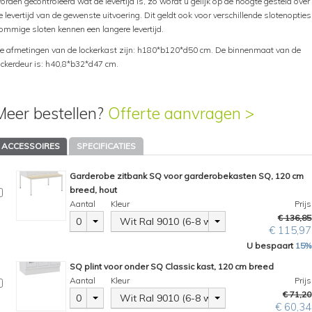
orden gecontroleerd wat de levertijd is, zo wordt u gelijk op de hoogte gesteld over
e levertijd van de gewenste uitvoering. Dit geldt ook voor verschillende slotenopties
ommige sloten kennen een langere levertijd.
e afmetingen van de lockerkast zijn: h180*b120*d50 cm. De binnenmaat van de
ockerdeur is: h40,8*b32*d47 cm.
Meer bestellen?
Offerte aanvragen >
ACCESSOIRES
SPECIFICATIES
Garderobe zitbank SQ voor garderobekasten SQ, 120 cm
breed, hout
Aantal
Kleur
Prijs
€ 136,85
0
Wit Ral 9010 (6-8 weken)
€ 115,97
U bespaart
15%
SQ plint voor onder SQ Classic kast, 120 cm breed
Aantal
Kleur
Prijs
€ 71,20
0
Wit Ral 9010 (6-8 weken)
€ 60,34