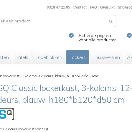
0318 47 21 85
Contact
FAQ
Gebruikt
Showro
Scherpe prijzen
voor alle producten
sten
Tafels
Ladeblokken
Lockers
Thuiswerken
Ak
c lockerkast, 3-koloms, 12-deurs, blauw, h180*b120*d50 cm
SQ Classic lockerkast, 3-koloms, 12
deurs, blauw, h180*b120*d50 cm
e 12-deurs lockerkast van SQ!