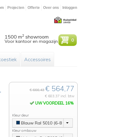
om
Projecten
Offerte
Over ons
Inloggen
2
1500 m
showroom
0
Voor kantoor en magazijn
oestiek
Accessoires
€ 564,77
-
€ 666,43
€ 683,37 incl. btw
UW VOORDEEL 16%
Kleur deur
Blauw Ral 5010 (6-8 weken)
Kleur ombouw