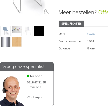
Meer bestellen?
Off
SPECIFICATIES
Merk:
Swan
Product reference:
1984
Garantie:
5 jaren
Vraag onze specialist
Nu open
0318 47 21 85
E-mail ons
WhatsApp