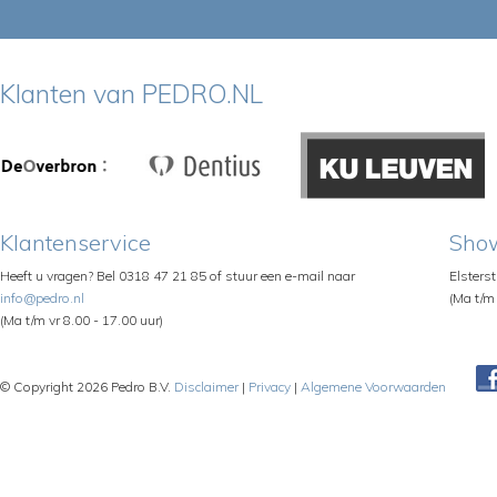
Klanten van PEDRO.NL
Klantenservice
Sho
Heeft u vragen? Bel 0318 47 21 85 of stuur een e-mail naar
Elsters
info@pedro.nl
(Ma t/m 
(Ma t/m vr 8.00 - 17.00 uur)
© Copyright 2026 Pedro B.V.
Disclaimer
|
Privacy
|
Algemene Voorwaarden
Pe