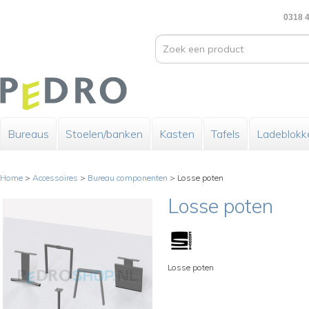
0318 4
Bureaus
Stoelen/banken
Kasten
Tafels
Ladeblokk
Home
>
Accessoires
>
Bureau componenten
>
Losse poten
Losse poten
Losse poten