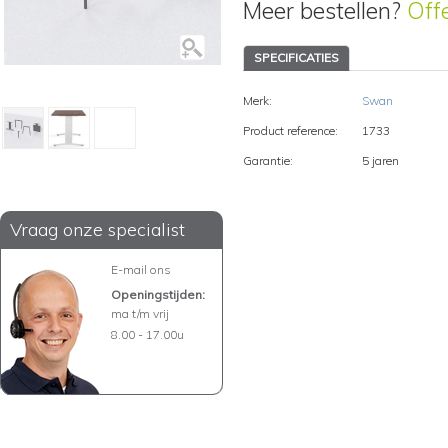
Meer bestellen?
Off
SPECIFICATIES
Merk:
Swan
Product reference:
1733
Garantie:
5 jaren
Vraag onze specialist
E-mail ons
Openingstijden:
ma t/m vrij
8.00 - 17.00u