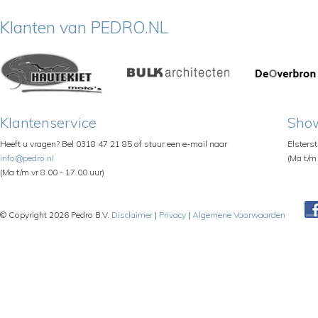
Klanten van PEDRO.NL
Klantenservice
Sho
Heeft u vragen? Bel 0318 47 21 85 of stuur een e-mail naar
Elsters
info@pedro.nl
(Ma t/m 
(Ma t/m vr 8.00 - 17.00 uur)
© Copyright 2026 Pedro B.V.
Disclaimer
|
Privacy
|
Algemene Voorwaarden
Pe