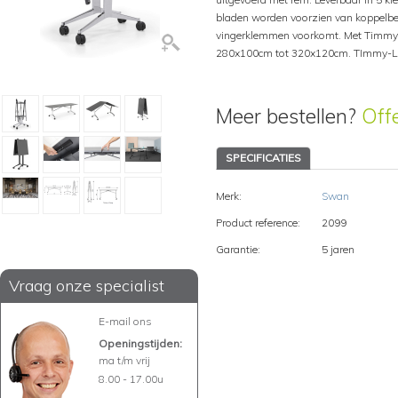
bladen worden voorzien van koppelbe
vingerklemmen voorkomt. Met Timmy-L
280x100cm tot 320x120cm. TImmy-L 
Meer bestellen?
Off
SPECIFICATIES
Merk:
Swan
Product reference:
2099
Garantie:
5 jaren
Vraag onze specialist
E-mail ons
Openingstijden:
ma t/m vrij
8.00 - 17.00u