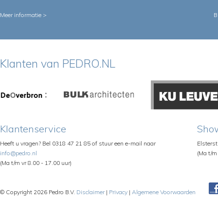
Meer informatie >
B
Klanten van PEDRO.NL
Klantenservice
Sho
Heeft u vragen? Bel 0318 47 21 85 of stuur een e-mail naar
Elsters
info@pedro.nl
(Ma t/m 
(Ma t/m vr 8.00 - 17.00 uur)
© Copyright 2026 Pedro B.V.
Disclaimer
|
Privacy
|
Algemene Voorwaarden
Pe