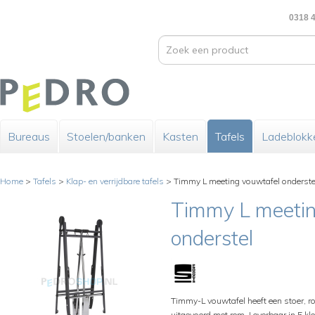
0318 4
Bureaus
Stoelen/banken
Kasten
Tafels
Ladeblokk
Home
>
Tafels
>
Klap- en verrijdbare tafels
>
Timmy L meeting vouwtafel onderste
Timmy L meetin
onderstel
Timmy-L vouwtafel heeft een stoer, 
uitgevoerd met rem. Leverbaar in 5 kl