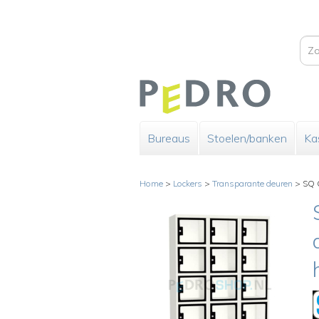
Bureaus
Stoelen/banken
Ka
Home
>
Lockers
>
Transparante deuren
>
SQ C