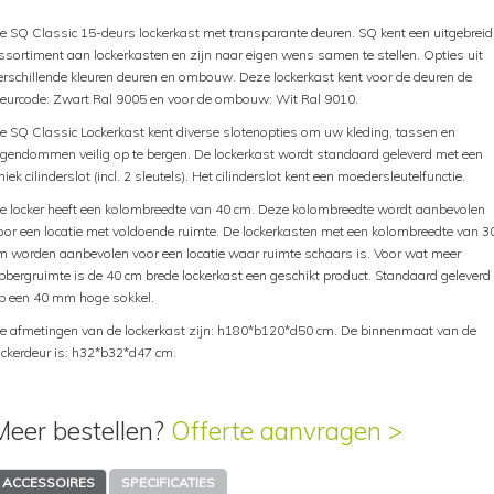
e SQ Classic 15-deurs lockerkast met transparante deuren. SQ kent een uitgebreid
ssortiment aan lockerkasten en zijn naar eigen wens samen te stellen. Opties uit
erschillende kleuren deuren en ombouw. Deze lockerkast kent voor de deuren de
leurcode: Zwart Ral 9005 en voor de ombouw: Wit Ral 9010.
e SQ Classic Lockerkast kent diverse slotenopties om uw kleding, tassen en
igendommen veilig op te bergen. De lockerkast wordt standaard geleverd met een
niek cilinderslot (incl. 2 sleutels). Het cilinderslot kent een moedersleutelfunctie.
e locker heeft een kolombreedte van 40 cm. Deze kolombreedte wordt aanbevolen
oor een locatie met voldoende ruimte. De lockerkasten met een kolombreedte van 3
m worden aanbevolen voor een locatie waar ruimte schaars is. Voor wat meer
pbergruimte is de 40 cm brede lockerkast een geschikt product. Standaard geleverd
p een 40 mm hoge sokkel.
e afmetingen van de lockerkast zijn: h180*b120*d50 cm. De binnenmaat van de
ockerdeur is: h32*b32*d47 cm.
Meer bestellen?
Offerte aanvragen >
ACCESSOIRES
SPECIFICATIES