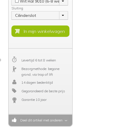
Wit Ral 9010 (6-8 weken)
Sluiting
Cilinderslot
0
Levertijd 6 tot 8 weken
Bezorgmethode: begane
grond, via trap of lift
14 dagen bedenktijd
Gegarandeerd de beste prijs
Garantie 10 jaar
Deel dit artikel met anderen