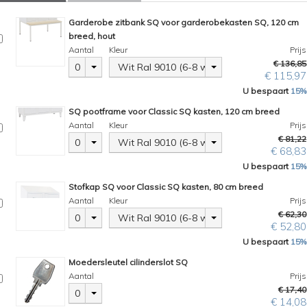
Garderobe zitbank SQ voor garderobekasten SQ, 120 cm
breed, hout
Aantal
Kleur
Prijs
€ 136,85
0
Wit Ral 9010 (6-8 weken)
€ 115,97
U bespaart
15%
SQ pootframe voor Classic SQ kasten, 120 cm breed
Aantal
Kleur
Prijs
€ 81,22
0
Wit Ral 9010 (6-8 weken)
€ 68,83
U bespaart
15%
Stofkap SQ voor Classic SQ kasten, 80 cm breed
Aantal
Kleur
Prijs
€ 62,30
0
Wit Ral 9010 (6-8 weken)
€ 52,80
U bespaart
15%
Moedersleutel cilinderslot SQ
Aantal
Prijs
€ 17,40
0
€ 14,08