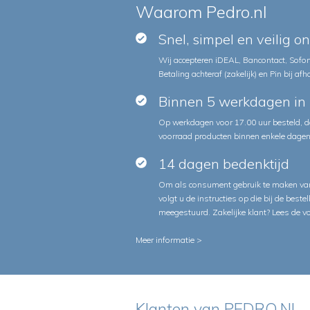
Waarom Pedro.nl
Snel, simpel en veilig o
Wij accepteren iDEAL, Bancontact, Sofort
Betaling achteraf (zakelijk) en Pin bij afh
Binnen 5 werkdagen in 
Op werkdagen voor 17.00 uur besteld, d
voorraad producten binnen enkele dagen 
14 dagen bedenktijd
Om als consument gebruik te maken van
volgt u de instructies op die bij de beste
meegestuurd. Zakelijke klant?
Lees de v
Meer informatie >
Klanten van PEDRO.NL