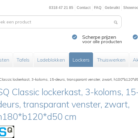
0318 47 21 85
Contact
FAQ
Gebruikt
Showro
Scherpe prijzen
voor alle producten
sten
Tafels
Ladeblokken
Lockers
Thuiswerken
Ak
lassic lockerkast, 3-koloms, 15-deurs, transparant venster, zwart, h180*b120*d
SQ Classic lockerkast, 3-koloms, 15
deurs, transparant venster, zwart,
h180*b120*d50 cm