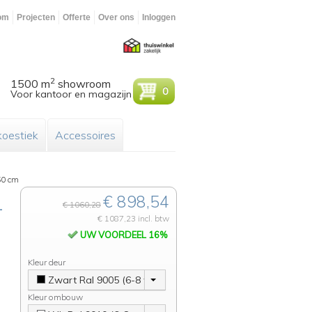
om
Projecten
Offerte
Over ons
Inloggen
2
1500 m
showroom
0
Voor kantoor en magazijn
oestiek
Accessoires
50 cm
€ 898,54
-
€ 1060,28
€ 1087,23 incl. btw
UW VOORDEEL 16%
Kleur deur
Zwart Ral 9005 (6-8 weken)
Kleur ombouw