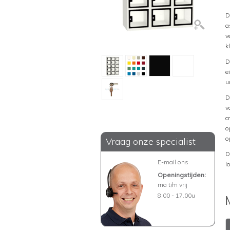
D
a
v
k
D
e
u
D
v
c
o
o
Vraag onze specialist
D
E-mail ons
l
Openingstijden:
ma t/m vrij
8.00 - 17.00u