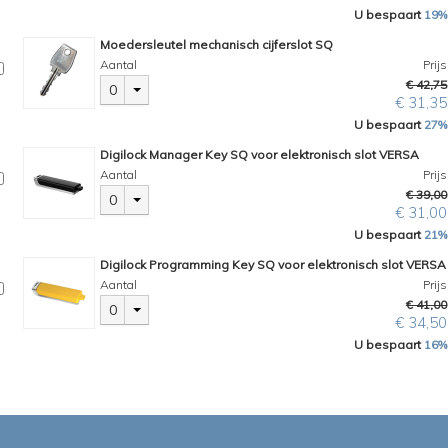
U bespaart
19%
Moedersleutel mechanisch cijferslot SQ
Aantal
Prijs
€ 42,75
0
€ 31,35
U bespaart
27%
Digilock Manager Key SQ voor elektronisch slot VERSA
Aantal
Prijs
€ 39,00
0
€ 31,00
U bespaart
21%
Digilock Programming Key SQ voor elektronisch slot VERSA
Aantal
Prijs
€ 41,00
0
€ 34,50
U bespaart
16%