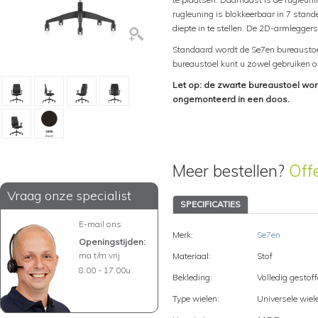
rugleuning is blokkeerbaar in 7 stand
diepte in te stellen. De 2D-armleggers
Standaard wordt de Se7en bureaustoel
bureaustoel kunt u zowel gebruiken o
Let op: de zwarte bureaustoel wo
ongemonteerd in een doos.
Meer bestellen?
Off
Vraag onze specialist
SPECIFICATIES
E-mail ons
Merk:
Se7en
Openingstijden:
ma t/m vrij
Materiaal:
Stof
8.00 - 17.00u
Bekleding:
Volledig gestof
Type wielen:
Universele wiel