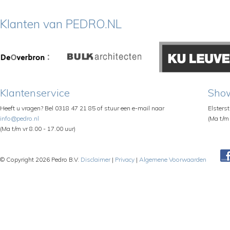
Klanten van PEDRO.NL
Klantenservice
Sho
Heeft u vragen? Bel 0318 47 21 85 of stuur een e-mail naar
Elsters
info@pedro.nl
(Ma t/m 
(Ma t/m vr 8.00 - 17.00 uur)
© Copyright 2026 Pedro B.V.
Disclaimer
|
Privacy
|
Algemene Voorwaarden
Pe