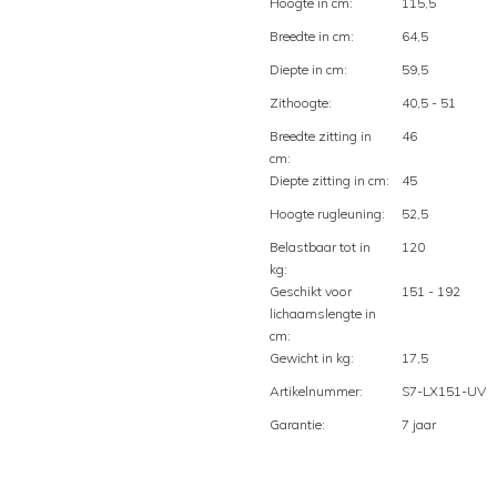
Hoogte in cm:
115,5
Breedte in cm:
64,5
Diepte in cm:
59,5
Zithoogte:
40,5 - 51
Breedte zitting in
46
cm:
Diepte zitting in cm:
45
Hoogte rugleuning:
52,5
Belastbaar tot in
120
kg:
Geschikt voor
151 - 192
lichaamslengte in
cm:
Gewicht in kg:
17,5
Artikelnummer:
S7-LX151-UV
Garantie:
7 jaar