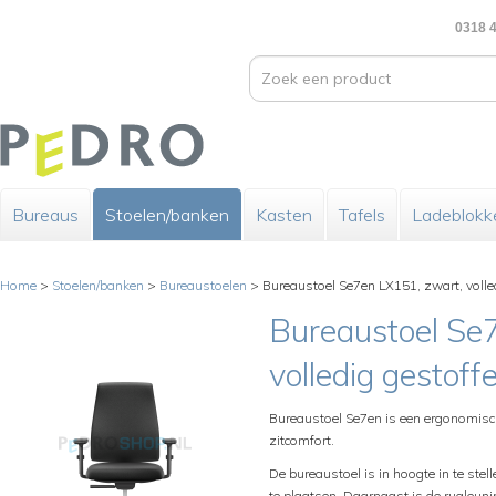
0318 4
Bureaus
Stoelen/banken
Kasten
Tafels
Ladeblokk
Home
>
Stoelen/banken
>
Bureaustoelen
>
Bureaustoel Se7en LX151, zwart, volle
Bureaustoel Se
volledig gestoff
Bureaustoel Se7en is een ergonomisch
zitcomfort.
De bureaustoel is in hoogte in te stel
te plaatsen. Daarnaast is de rugleun