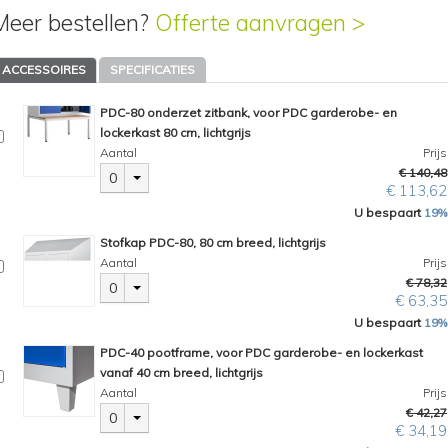
Meer bestellen?
Offerte aanvragen >
ACCESSOIRES
SPECIFICATIES
PDC-80 onderzet zitbank, voor PDC garderobe- en
lockerkast 80 cm, lichtgrijs
Aantal
Prijs
€ 140,48
0
€ 113,62
U bespaart
19%
Stofkap PDC-80, 80 cm breed, lichtgrijs
Aantal
Prijs
€ 78,32
0
€ 63,35
U bespaart
19%
PDC-40 pootframe, voor PDC garderobe- en lockerkast
vanaf 40 cm breed, lichtgrijs
Aantal
Prijs
€ 42,27
0
€ 34,19