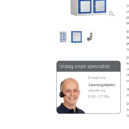
D
c
j
d
E
(
g
s
D
k
Vraag onze specialist
v
V
E-mail ons
o
Openingstijden:
S
ma t/m vrij
z
8.00 - 17.00u
D
(
s