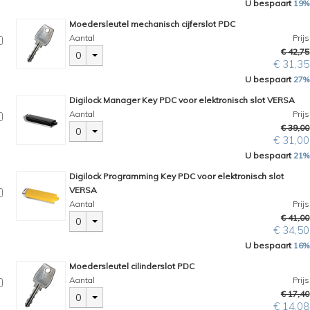
U bespaart
19%
Moedersleutel mechanisch cijferslot PDC
Aantal
Prijs
€ 42,75
0
€ 31,35
U bespaart
27%
Digilock Manager Key PDC voor elektronisch slot VERSA
Aantal
Prijs
€ 39,00
0
€ 31,00
U bespaart
21%
Digilock Programming Key PDC voor elektronisch slot
VERSA
Aantal
Prijs
€ 41,00
0
€ 34,50
U bespaart
16%
Moedersleutel cilinderslot PDC
Aantal
Prijs
€ 17,40
0
€ 14,08