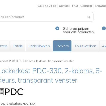
0318 47 21 85
Contact
FAQ
Gebruikt
Showro
Scherpe prijzen
voor alle producten
sten
Tafels
Ladeblokken
Lockers
Thuiswerken
Ak
kerkast PDC-330, 2-koloms, 8-deurs, transparant venster
Lockerkast PDC-330, 2-koloms, 8-
deurs, transparant venster
-deurs lockerkast PDC-330.