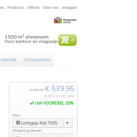
om
Projecten
Offerte
Over ons
Inloggen
2
1500 m
showroom
0
Voor kantoor en magazijn
oestiek
Accessoires
€ 539,95
€ 667,57
€ 653,34 incl. btw
UW VOORDEEL 20%
Kleur
Lichtgrijs Ral 7035
Afwerking deuren