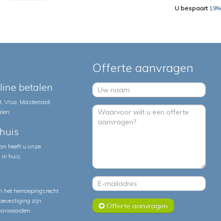
U bespaart
19%
Offerte aanvragen
nline betalen
, Visa, Mastercard,
alen.
huis
an heeft u onze
in huis.
 het herroepingsrecht
lbevestiging zijn
Offerte aanvragen
oorwaarden
.