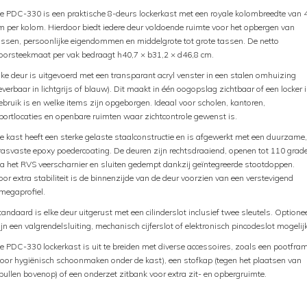
e PDC-330 is een praktische 8-deurs lockerkast met een royale kolombreedte van 
m per kolom. Hierdoor biedt iedere deur voldoende ruimte voor het opbergen van
assen, persoonlijke eigendommen en middelgrote tot grote tassen. De netto
oorsteekmaat per vak bedraagt h40,7 × b31,2 × d46,8 cm.
lke deur is uitgevoerd met een transparant acryl venster in een stalen omhuizing
leverbaar in lichtgrijs of blauw). Dit maakt in één oogopslag zichtbaar of een locker 
ebruik is en welke items zijn opgeborgen. Ideaal voor scholen, kantoren,
portlocaties en openbare ruimten waar zichtcontrole gewenst is.
e kast heeft een sterke gelaste staalconstructie en is afgewerkt met een duurzame,
rasvaste epoxy poedercoating. De deuren zijn rechtsdraaiend, openen tot 110 grad
ia het RVS veerscharnier en sluiten gedempt dankzij geïntegreerde stootdoppen.
oor extra stabiliteit is de binnenzijde van de deur voorzien van een verstevigend
megaprofiel.
tandaard is elke deur uitgerust met een cilinderslot inclusief twee sleutels. Optione
ijn een valgrendelsluiting, mechanisch cijferslot of elektronisch pincodeslot mogelijk
e PDC-330 lockerkast is uit te breiden met diverse accessoires, zoals een pootfra
voor hygiënisch schoonmaken onder de kast), een stofkap (tegen het plaatsen van
pullen bovenop) of een onderzet zitbank voor extra zit- en opbergruimte.