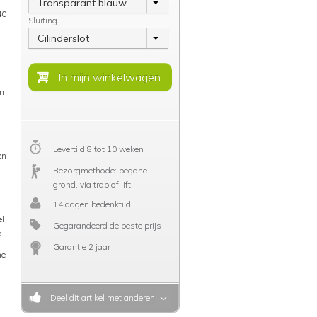
Transparant blauw
40
Sluiting
Cilinderslot
in
Levertijd 8 tot 10 weken
en
Bezorgmethode: begane
grond, via trap of lift
14 dagen bedenktijd
el
Gegarandeerd de beste prijs
.
Garantie 2 jaar
me
Deel dit artikel met anderen