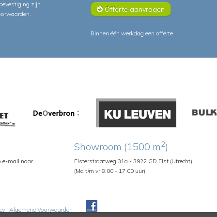
lbevestiging zijn
Offerte aanvragen
oorwaarden
.
Binnen één werkdag een offerte
2
Showroom (1500 m
)
n e-mail naar
Elsterstraatweg 31a - 3922 GD Elst (Utrecht)
(Ma t/m vr 8.00 - 17.00 uur)
cy
|
Algemene Voorwaarden
Pedroshop