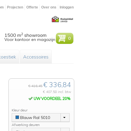
om
Projecten
Offerte
Over ons
Inloggen
2
1500 m
showroom
0
Voor kantoor en magazijn
oestiek
Accessoires
€ 336,84
€ 416,45
€ 407,58 incl. btw
UW VOORDEEL 20%
Kleur deur
Blauw Ral 5010
Afwerking deuren