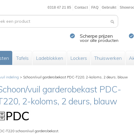
0318 47 21 85
Contact
FAQ
Gebruikt
Showro
Scherpe prijzen
voor alle producten
sten
Tafels
Ladeblokken
Lockers
Thuiswerken
Ak
uil indeling
>
Schoon/vuil garderobekast PDC-T220, 2-koloms, 2 deurs, blauw
Schoon/vuil garderobekast PDC-
T220, 2-koloms, 2 deurs, blauw
DC-T220 schoon/vuil garderobekast.