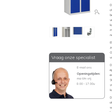
D
o
b
v
k
m
n
E
z
O
Vraag onze specialist
v
D
E-mail ons
e
Openingstijden:
e
ma t/m vrij
S
8.00 - 17.00u
s
k
D
a
w