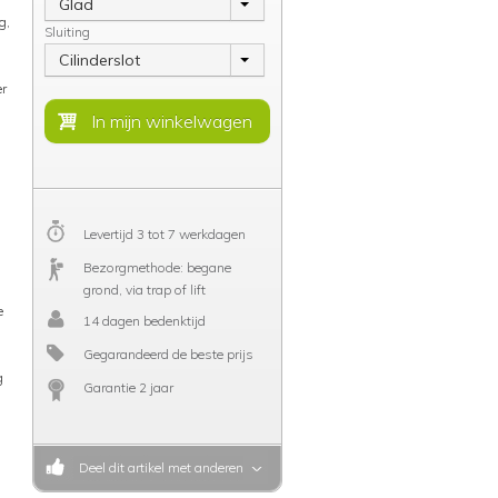
Glad
g,
Sluiting
Cilinderslot
er
Levertijd 3 tot 7 werkdagen
Bezorgmethode: begane
grond, via trap of lift
e
14 dagen bedenktijd
Gegarandeerd de beste prijs
g
Garantie 2 jaar
j
Deel dit artikel met anderen