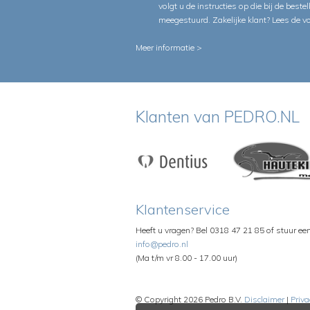
volgt u de instructies op die bij de beste
meegestuurd. Zakelijke klant?
Lees de v
Meer informatie >
Klanten van PEDRO.NL
Klantenservice
Heeft u vragen? Bel 0318 47 21 85 of stuur ee
info@pedro.nl
(Ma t/m vr 8.00 - 17.00 uur)
© Copyright 2026 Pedro B.V.
Disclaimer
|
Priva