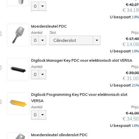
€ 42,27
0
€ 34,19
U bespaart
19%
Moedersleutel PDC
Aantal
Slot
Prijs
€ 17,40
0
Cilinderslot
€ 14,08
U bespaart
19%
Digilock Manager Key PDC voor elektronisch slot VERSA
Aantal
Prijs
€ 39,00
0
€ 31,00
U bespaart
21%
Digilock Programming Key PDC voor elektronisch slot
VERSA
Aantal
Prijs
€ 41,00
0
€ 34,50
U bespaart
16%
Moedersleutel cilinderslot PDC