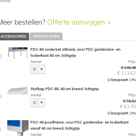
uisstijl.
Meer bestellen?
Offerte aanvragen >
ACCESSOIRES
SPECIFICATIES
PDC-80 onderzet zitbank, voor PDC garderobe- en
lockerkast 80 cm, lichtgrijs
Aantal
Prijs
€ 140,48
0
€ 113,62
U bespaart
19%
Stofkap PDC-80, 80 cm breed, lichtgrijs
Aantal
Prijs
€ 78,32
0
€ 63,35
U bespaart
19%
PDC-40 pootframe, voor PDC garderobe- en lockerkast
vanaf 40 cm breed, lichtgrijs
Aantal
Prijs