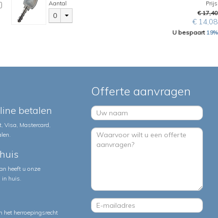
Aantal
Prijs
€ 17,40
0
€ 14,08
U bespaart
19%
Offerte aanvragen
nline betalen
, Visa, Mastercard,
alen.
huis
an heeft u onze
in huis.
 het herroepingsrecht