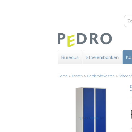
Bureaus
Stoelen/banken
Ka
Home
>
Kasten
>
Garderobekasten
>
Schoon/v
P