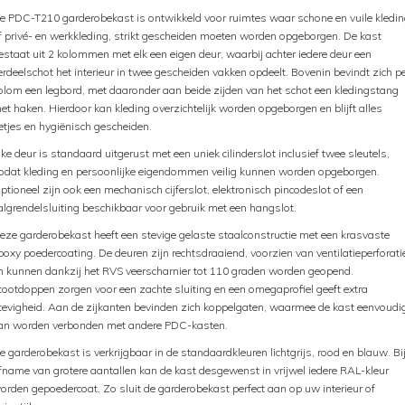
e PDC-T210 garderobekast is ontwikkeld voor ruimtes waar schone en vuile kledin
f privé- en werkkleding, strikt gescheiden moeten worden opgeborgen. De kast
estaat uit 2 kolommen met elk een eigen deur, waarbij achter iedere deur een
erdeelschot het interieur in twee gescheiden vakken opdeelt. Bovenin bevindt zich p
olom een legbord, met daaronder aan beide zijden van het schot een kledingstang
et haken. Hierdoor kan kleding overzichtelijk worden opgeborgen en blijft alles
etjes en hygiënisch gescheiden.
lke deur is standaard uitgerust met een uniek cilinderslot inclusief twee sleutels,
odat kleding en persoonlijke eigendommen veilig kunnen worden opgeborgen.
ptioneel zijn ook een mechanisch cijferslot, elektronisch pincodeslot of een
algrendelsluiting beschikbaar voor gebruik met een hangslot.
eze garderobekast heeft een stevige gelaste staalconstructie met een krasvaste
poxy poedercoating. De deuren zijn rechtsdraaiend, voorzien van ventilatieperforati
n kunnen dankzij het RVS veerscharnier tot 110 graden worden geopend.
tootdoppen zorgen voor een zachte sluiting en een omegaprofiel geeft extra
tevigheid. Aan de zijkanten bevinden zich koppelgaten, waarmee de kast eenvoudi
an worden verbonden met andere PDC-kasten.
e garderobekast is verkrijgbaar in de standaardkleuren lichtgrijs, rood en blauw. Bi
fname van grotere aantallen kan de kast desgewenst in vrijwel iedere RAL-kleur
orden gepoedercoat. Zo sluit de garderobekast perfect aan op uw interieur of