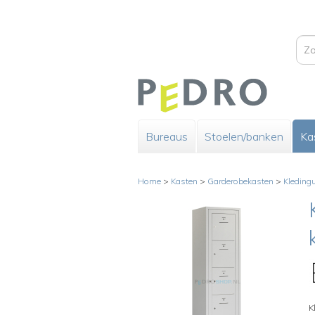
Bureaus
Stoelen/banken
Ka
Home
>
Kasten
>
Garderobekasten
>
Kledingu
K