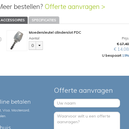
Meer bestellen?
Offerte aanvragen >
ACCESSOIRES
SPECIFICATIES
Moedersleutel cilinderslot PDC
Aantal
Prijs
€ 17,40
0
€ 14,08
U bespaart
19%
Offerte aanvragen
nline betalen
, Visa, Mastercard,
alen.
huis