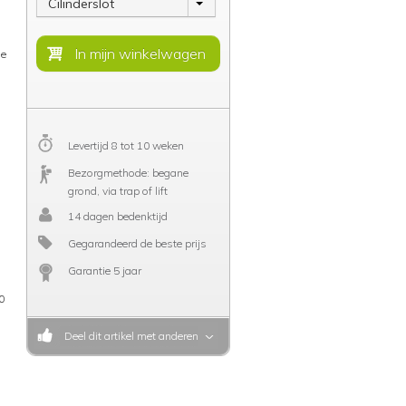
Cilinderslot
ge
Levertijd 8 tot 10 weken
Bezorgmethode: begane
grond, via trap of lift
14 dagen bedenktijd
Gegarandeerd de beste prijs
Garantie 5 jaar
0
Deel dit artikel met anderen