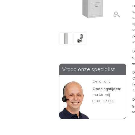
D
w
w
k
v
p
i
D
d
e
Vraag onze specialist
D
O
E-mail ons
h
Openingstijden:
4
ma t/m vrij
D
8.00 - 17.00u
g
a