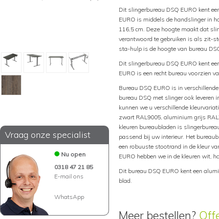
Dit slingerbureau DSQ EURO kent een
EURO is middels de handslinger in ho
116,5 cm. Deze hoogte maakt dat s
verantwoord te gebruiken is als zit-
sta-hulp is de hoogte van bureau DS
Dit slingerbureau DSQ EURO kent ee
EURO is een recht bureau voorzien va
Bureau DSQ EURO is in verschillende 
bureau DSQ met slinger ook leveren 
kunnen we u verschillende kleurvariati
zwart RAL9005, aluminium grijs RAL7
kleuren bureaubladen is slingerbure
Vraag onze specialist
passend bij uw interieur. Het bureaub
een robuuste stootrand in de kleur v
Nu open
EURO hebben we in de kleuren wit, hal
0318 47 21 85
Dit bureau DSQ EURO kent een alumin
E-mail ons
blad.
WhatsApp
Meer bestellen?
Off