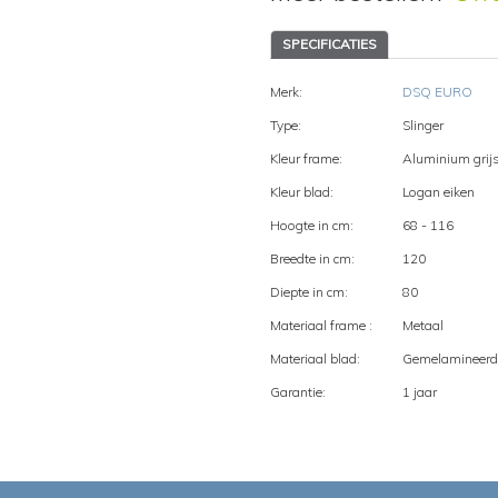
SPECIFICATIES
Merk:
DSQ EURO
Type:
Slinger
Kleur frame:
Aluminium grij
Kleur blad:
Logan eiken
Hoogte in cm:
68 - 116
Breedte in cm:
120
Diepte in cm:
80
Materiaal frame :
Metaal
Materiaal blad:
Gemelamineerd
Garantie:
1 jaar