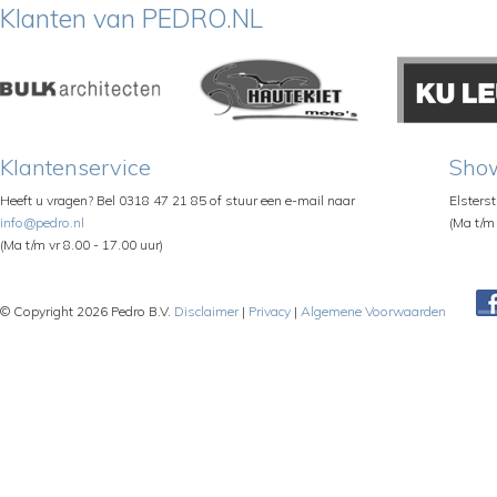
Klanten van PEDRO.NL
Klantenservice
Sho
Heeft u vragen? Bel 0318 47 21 85 of stuur een e-mail naar
Elsters
info@pedro.nl
(Ma t/m 
(Ma t/m vr 8.00 - 17.00 uur)
© Copyright 2026 Pedro B.V.
Disclaimer
|
Privacy
|
Algemene Voorwaarden
Pe