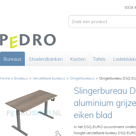
0318 4
Bureaus
Stoelen/banken
Kasten
Tafels
Ladeblokk
Home
>
Bureaus
>
Verstelbare bureaus
>
Slingerbureaus
>
Slingerbureau DSQ EU
Slingerbureau
aluminium grijz
eiken blad
In het DSQ EURO assortiment vinden 
hoogte verstelbare bureau DSQ EUR