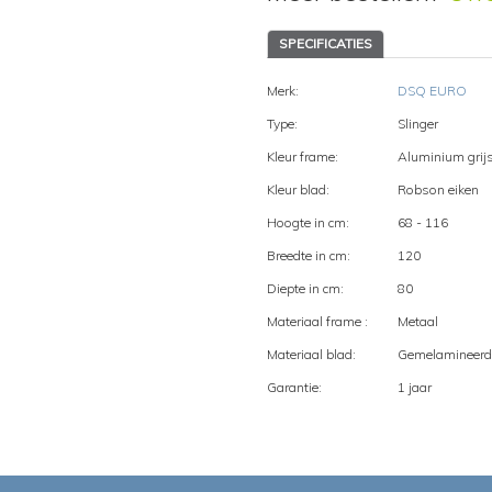
SPECIFICATIES
Merk:
DSQ EURO
Type:
Slinger
Kleur frame:
Aluminium grij
Kleur blad:
Robson eiken
Hoogte in cm:
68 - 116
Breedte in cm:
120
Diepte in cm:
80
Materiaal frame :
Metaal
Materiaal blad:
Gemelamineerd
Garantie:
1 jaar