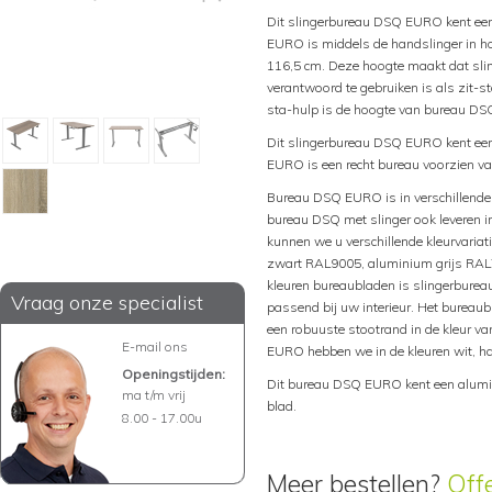
Dit slingerbureau DSQ EURO kent een
EURO is middels de handslinger in ho
116,5 cm. Deze hoogte maakt dat s
verantwoord te gebruiken is als zit-
sta-hulp is de hoogte van bureau DS
Dit slingerbureau DSQ EURO kent ee
EURO is een recht bureau voorzien va
Bureau DSQ EURO is in verschillende 
bureau DSQ met slinger ook leveren 
kunnen we u verschillende kleurvariati
zwart RAL9005, aluminium grijs RAL7
kleuren bureaubladen is slingerbure
Vraag onze specialist
passend bij uw interieur. Het bureaub
een robuuste stootrand in de kleur v
E-mail ons
EURO hebben we in de kleuren wit, hal
Openingstijden:
Dit bureau DSQ EURO kent een alumi
ma t/m vrij
blad.
8.00 - 17.00u
Meer bestellen?
Off