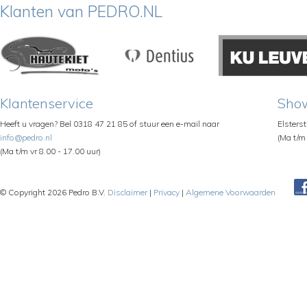
Klanten van PEDRO.NL
Klantenservice
Sho
Heeft u vragen? Bel 0318 47 21 85 of stuur een e-mail naar
Elsters
info@pedro.nl
(Ma t/m 
(Ma t/m vr 8.00 - 17.00 uur)
© Copyright 2026 Pedro B.V.
Disclaimer
|
Privacy
|
Algemene Voorwaarden
Pe